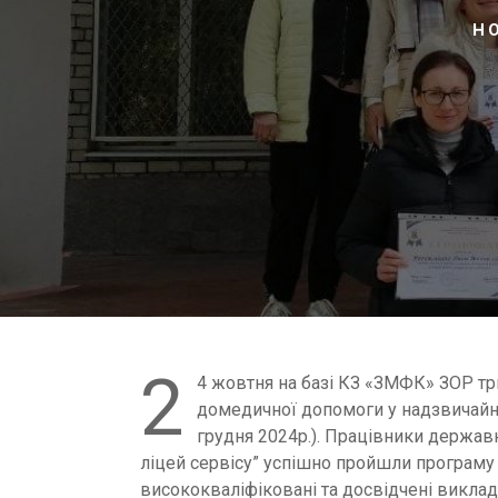
H
2
4 жовтня на базі КЗ «ЗМФК» ЗОР тр
домедичної допомоги у надзвичайни
грудня 2024р.). Працівники держав
ліцей сервісу” успішно пройшли програму 
висококваліфіковані та досвідчені виклад