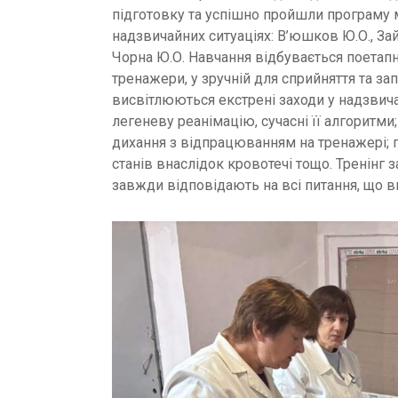
підготовку та успішно пройшли програму 
надзвичайних ситуаціях: В’юшков Ю.О., Зай
Чорна Ю.О. Навчання відбувається поетапн
тренажери, у зручній для сприйняття та за
висвітлюються екстрені заходи у надзвич
легеневу реанімацію, сучасні її алгоритм
дихання з відпрацюванням на тренажері; 
станів внаслідок кровотечі тощо. Тренінг 
завжди відповідають на всі питання, що в