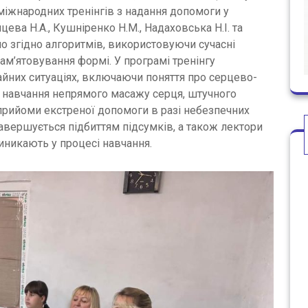
міжнародних тренінгів з надання допомоги у
цева Н.А., Кушніренко Н.М., Надаховська Н.І. та
о згідно алгоритмів, використовуючи сучасні
пам’ятовування формі. У програмі тренінгу
айних ситуаціях, включаючи поняття про серцево-
и; навчання непрямого масажу серця, штучного
прийоми екстреної допомоги в разі небезпечних
завершується підбиттям підсумків, а також лектори
иникають у процесі навчання.