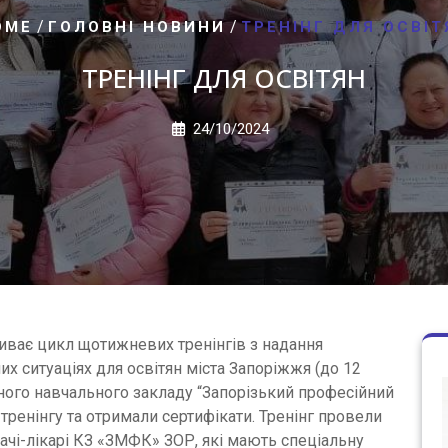
/
/
OME
ГОЛОВНІ НОВИНИ
ТРЕНІНГ ДЛЯ ОСВІТ
ТРЕНІНГ ДЛЯ ОСВІТЯН
24/10/2024
иває цикл щотижневих тренінгів з надання
х ситуаціях для освітян міста Запоріжжя (до 12
ного навчального закладу “Запорізький професійний
тренінгу та отримали сертифікати. Тренінг провели
ачі-лікарі КЗ «ЗМФК» ЗОР, які мають спеціальну