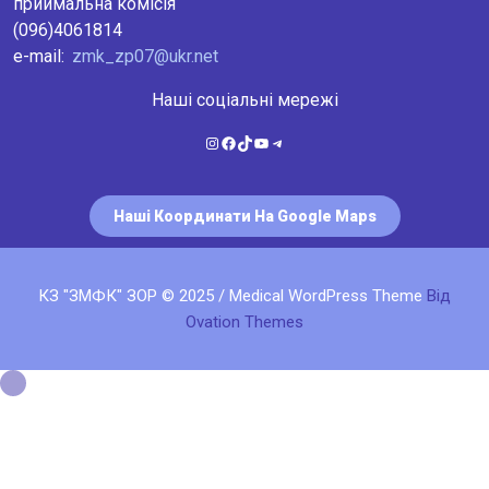
приймальна комісія
(096)4061814
e-mail:
zmk_zp07@ukr.net
Наші соціальні мережі
Instagram
Facebook
TikTok
YouTube
Telegram
Наші Координати На Google Maps
КЗ "ЗМФК" ЗОР © 2025 / Medical WordPress Theme
Від
Ovation Themes