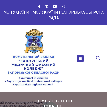
Перейти
до
МОН УКРАЇНИ
|
МОЗ УКРАЇНИ
|
ЗАПОРІЗЬКА ОБЛАСНА
вмісту
РАДА
/
HOME
ГОЛОВНІ
/
НОВИНИ