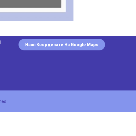
і
Наші Координати На Google Maps
m
mes