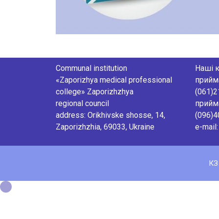
Communal institution
Наші к
«Zaporizhya medical professional
прийм
college» Zaporizhzhya
(061)
regional council
прийм
аddress: Orikhivske shosse, 14,
(096)
Zaporizhzhia, 69033, Ukraine
e-mail
КЗ