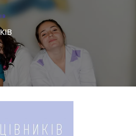
ІВ
КІВ