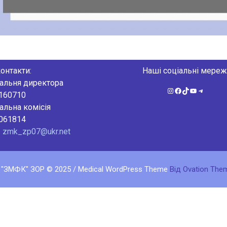
онтакти:
Наші соціальні мереж
альня директора
Instagram
Facebook
TikTok
YouTube
Telegra
2160710
альна комісія
4061814
:
zmk_zp07@ukr.net
 "ЗМФК" ЗОР © 2025 / Medical WordPress Theme
Від Ovation The