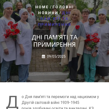
/
HOME
ГОЛОВНІ
/
НОВИНИ
ДНІ
ПАМ’ЯТІ ТА
ПРИМИРЕННЯ
ДНІ ПАМ’ЯТІ ТА
ПРИМИРЕННЯ
09/05/2025
Д
о Дня пам’яті та перемоги над нацизмом у
Другій світовій війні 1939-1945
років здобувачі освіти та викладачі КЗ