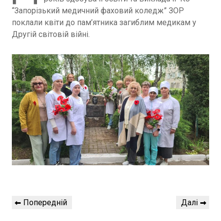
“Запорізький медичний фаховий коледж” ЗОР
поклали квіти до пам’ятника загиблим медикам у
Другій світовій війні.
Навігація
Попередній
Наступний
Попередній
Далі
записів
запис
запис