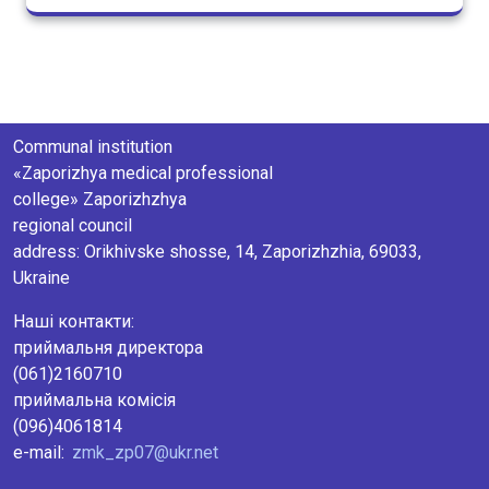
Communal institution
«Zaporizhya medical professional
college» Zaporizhzhya
regional council
аddress: Orikhivske shosse, 14, Zaporizhzhia, 69033,
Ukraine
Наші контакти:
приймальня директора
(061)2160710
приймальна комісія
(096)4061814
e-mail:
zmk_zp07@ukr.net