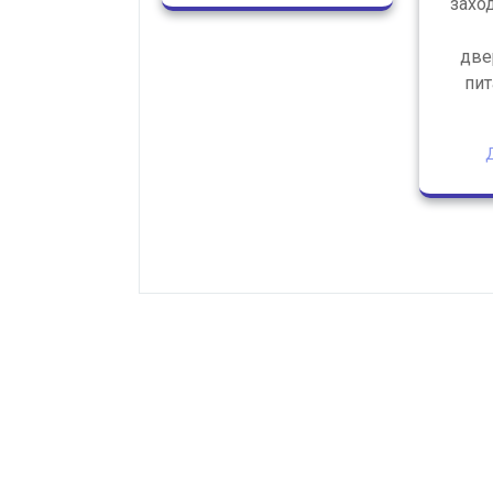
заход
две
пит
Д