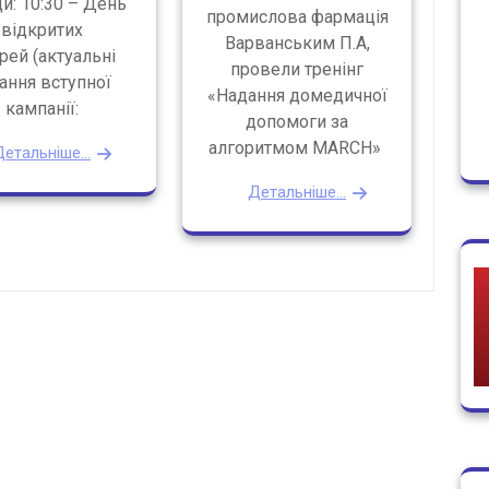
и: 10:30 – День
промислова фармація
відкритих
Варванським П.А,
рей (актуальні
провели тренінг
ання вступної
«Надання домедичної
кампанії:
допомоги за
алгоритмом MARCH»
етальніше...
Детальніше...