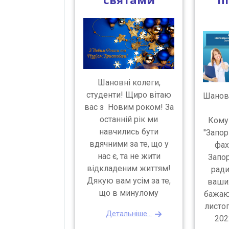
Шановні колеги,
студенти! Щиро вітаю
Шановн
вас з Новим роком! За
останній рік ми
Кому
навчились бути
"Запо
вдячними за те, що у
фах
нас є, та не жити
Запор
відкладеним життям!
ради
Дякую вам усім за те,
ваших
що в минулому
бажаю
листоп
Детальніше...
202