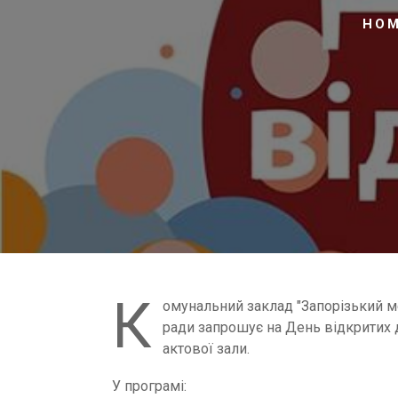
HO
К
омунальний заклад "Запорізький м
ради запрошує на День відкритих д
актової зали.
У програмі: