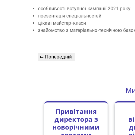
особливості вступної кампанії 2021 року
презентація спеціальностей
цікаві майстер-класи
знайомство з матеріально-технічною базо
Навігація
Попередній
Попередній
записів
запис
Ми
Привітання
директора з
в
новорічними
д
святами
п