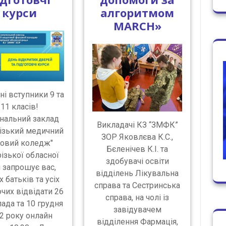
курси
алгоритмом
MARCH»
і вступники 9 та
11 класів!
нальний заклад
Викладачі КЗ “ЗМФК”
різький медичний
ЗОР Яковлєва К.С.,
овий коледж"
Бєленічев К.І. та
ізької обласної
здобувачі освіти
 запрошує вас,
відділень Лікувальна
 батьків та усіх
справа та Сестринська
чих відвідати 26
справа, на чолі із
ада та 10 грудня
завідувачем
2 року онлайн
відділення Фармація,