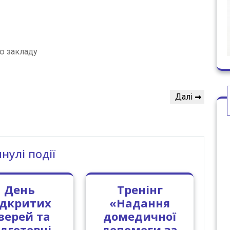
ю закладу
Наступний
Далі
запис
нулі події
День
Тренінг
ідкритих
«Надання
верей та
домедичної
ідготовчі
допомоги за