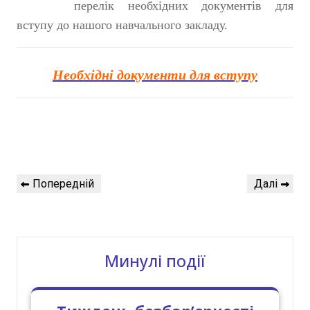
перелік необхідних документів для
вступу до нашого навчального закладу.
Необхідні документи для вступу
Навігація
Попередній
Наступний
Попередній
Далі
записів
запис
запис
Минулі події