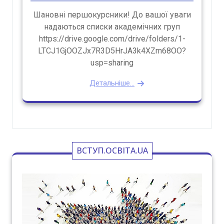
Шановні першокурсники! До вашої уваги
надаються списки академічних груп
https://drive.google.com/drive/folders/1-
LTCJ1GjOOZJx7R3D5HrJA3k4XZm68OO?
usp=sharing
Детальніше...
ВСТУП.ОСВІТА.UA