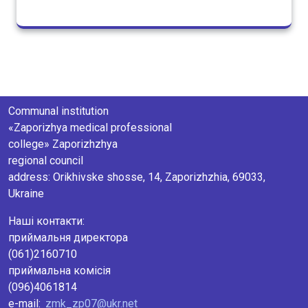
Communal institution
«Zaporizhya medical professional
college» Zaporizhzhya
regional council
аddress: Orikhivske shosse, 14, Zaporizhzhia, 69033,
Ukraine
Наші контакти:
приймальня директора
(061)2160710
приймальна комісія
(096)4061814
e-mail:
zmk_zp07@ukr.net