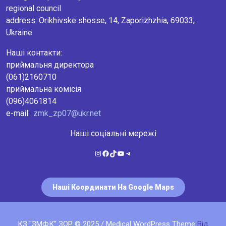
regional council
аddress: Orikhivske shosse, 14, Zaporizhzhia, 69033,
Ukraine
Наші контакти:
приймальня директора
(061)2160710
приймальна комісія
(096)4061814
e-mail:
zmk_zp07@ukr.net
Наші соціальні мережі
Instagram
Facebook
TikTok
YouTube
Telegram
Наші Координати На Google Maps
КЗ "ЗМФК" ЗОР © 2025 / Medical WordPress Theme
Від