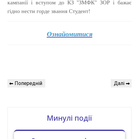
кампанії і вступом до КЗ "ЗМФК" ЗОР і бажає
гідно нести горде звання Студент!
Ознайомитися
Навігація
Попередній
Наступний
Попередній
Далі
записів
запис
запис
Минулі події