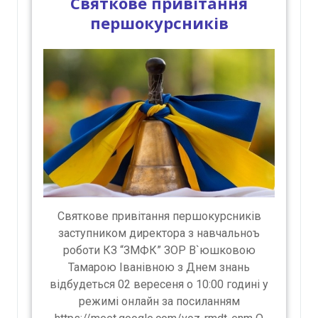
Святкове привітання
першокурсників
Святкове привітання першокурсників
заступником директора з навчальноъ
роботи КЗ “ЗМФК” ЗОР В`юшковою
Тамарою Іванівною з Днем знань
відбудеться 02 вересеня о 10:00 годині у
режимі онлайн за посиланням