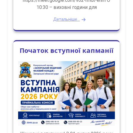
https://meet.google.com/voz-rmdt-enm О
10:30 – виховні години для
Детальніше...
Початок вступної капманії