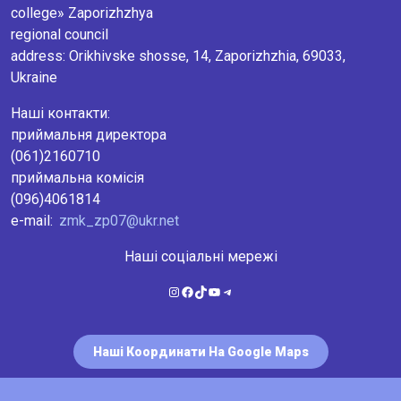
college» Zaporizhzhya
regional council
аddress: Orikhivske shosse, 14, Zaporizhzhia, 69033,
Ukraine
Наші контакти:
приймальня директора
(061)2160710
приймальна комісія
(096)4061814
e-mail:
zmk_zp07@ukr.net
Наші соціальні мережі
Instagram
Facebook
TikTok
YouTube
Telegram
Наші Координати На Google Maps