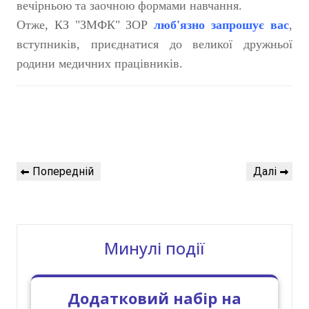
вечірньою та заочною формами навчання.
Отже, КЗ "ЗМФК" ЗОР
люб'язно запрошує вас
,
вступників, приєднатися до великої дружньої
родини медичних працівників.
Навігація
Попередній
Наступний
Попередній
Далі
записів
запис
запис
Минулі події
Додатковий набір на