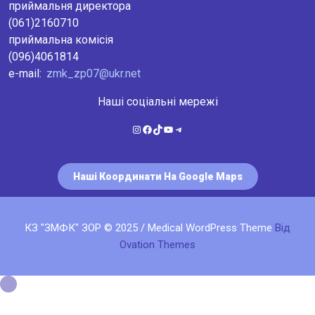
приймальня директора
(061)2160710
приймальна комісія
(096)4061814
e-mail:
zmk_zp07@ukr.net
Наші соціальні мережі
Instagram
Facebook
TikTok
YouTube
Telegram
Наші Координати На Google Maps
КЗ "ЗМФК" ЗОР © 2025 / Medical WordPress Theme
Від
Ovation Themes