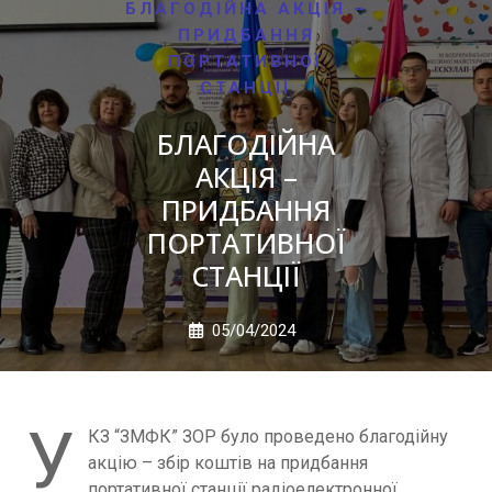
БЛАГОДІЙНА АКЦІЯ –
ПРИДБАННЯ
ПОРТАТИВНОЇ
СТАНЦІЇ
БЛАГОДІЙНА
АКЦІЯ –
ПРИДБАННЯ
ПОРТАТИВНОЇ
СТАНЦІЇ
05/04/2024
У
КЗ “ЗМФК” ЗОР було проведено благодійну
акцію – збір коштів на придбання
портативної станції радіоелектронної