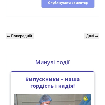
Навігація
Попередній
Наступний
Попередній
Далі
записів
запис
запис
Минулі події
Випускники – наша
гордість і надія!