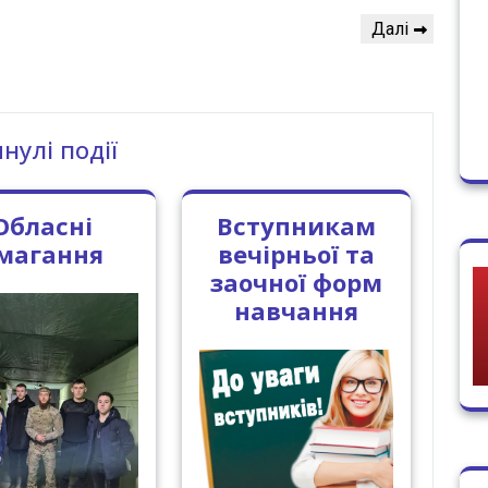
Наступний
Далі
запис
нулі події
Обласні
Вступникам
магання
вечірньої та
заочної форм
навчання