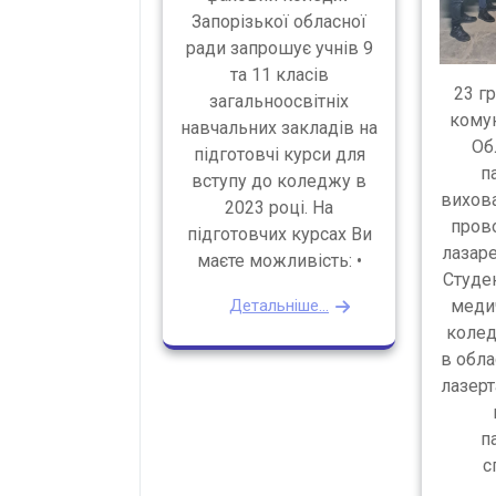
Запорізької обласної
ради запрошує учнів 9
та 11 класів
23 г
загальноосвітніх
комун
навчальних закладів на
Об
підготовчі курси для
п
вступу до коледжу в
вихов
2023 році. На
пров
підготовчих курсах Ви
лазаре
маєте можливість: •
Студе
Детальніше...
меди
колед
в обла
лазерт
п
с