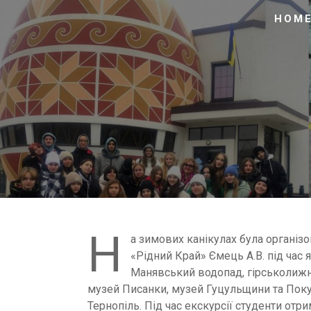
HOM
Н
а зимових канікулах була організ
«Рідний Край» Ємець А.В. під час 
Манявський водопад, гірськолижн
музей Писанки, музей Гуцульщини та Поку
Тернопіль. Під час екскурсії студенти отри