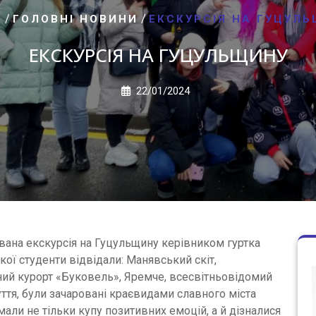
/
/
E
ГОЛОВНІ НОВИНИ
ЕКСКУРСІЯ НА ГУЦУЛ
ЕКСКУРСІЯ НА ГУЦУЛЬЩИНУ
22/01/2024
ована екскурсія на Гуцульщину керівником гуртка
якої студенти відвідали: Манявський скіт,
ий курорт «Буковель», Яремче, всесвітньовідомий
ття, були зачаровані краєвидами славного міста
мали не тільки купу позитивних емоцій, а й дізналися