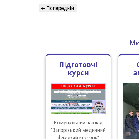
Навігація
Попередній
Попередній
записів
запис
Ми
Підготовчі
курси
з
Комунальний заклад
"Запорізький медичний
фаховий коледж"