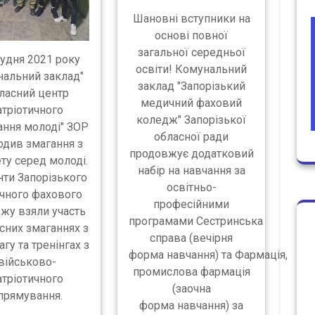
Шановні вступники на
основі повної
загальної середньої
рудня 2021 року
освіти! Комунальний
альний заклад"
заклад "Запорізький
ласний центр
медичний фаховий
атріотичного
коледж" Запорізької
ання молоді" ЗОР
обласної ради
одив змагання з
продовжує додатковий
ту серед молоді.
набір на навчання за
нти Запорізького
освітньо-
чного фахового
професійними
жу взяли участь
програмами Сестринська
сних змаганнях з
справа (вечірня
агу та тренінгах з
форма навчання) та Фармація,
військово-
промислова фармація
атріотичного
(заочна
прямування.
форма навчання) за