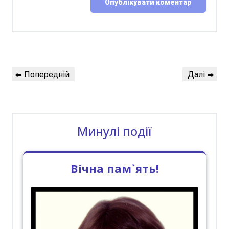
Навігація
Попередній
Наступний
Попередній
Далі
записів
запис
запис
Минулі події
Вічна пам`ять!