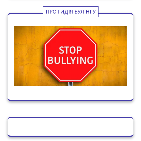
Communal institution
«Zaporizhya medical professional
college» Zaporizhzhya