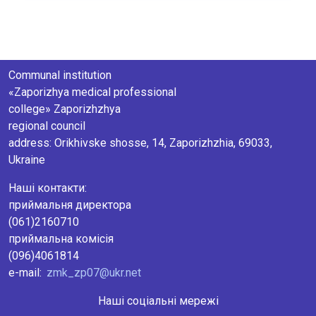
regional council
аddress: Orikhivske shosse, 14, Zaporizhzhia, 69033,
Ukraine
Наші контакти:
приймальня директора
(061)2160710
приймальна комісія
(096)4061814
e-mail:
zmk_zp07@ukr.net
Наші соціальні мережі
Instagram
Facebook
TikTok
YouTube
Telegram
Наші Координати На Google Maps