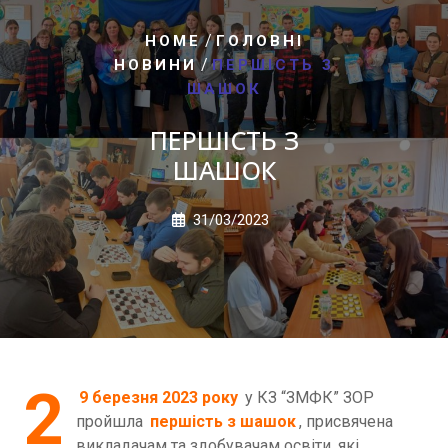
/
HOME
ГОЛОВНІ
/
НОВИНИ
ПЕРШІСТЬ З
ШАШОК
ПЕРШІСТЬ З
ШАШОК
31/03/2023
2
9 березня 2023 року
у КЗ “ЗМФК” ЗОР
пройшла
першість з шашок
, присвячена
викладачам та здобувачам освіти, які