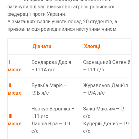
загинули під час військової агресії російської
федерації проти України.
У змаганнях взяли участь понад 20 студентів, а
призові місця розподілилися наступним чином:
Дівчата
Хлопці
І
Бондарєва Дарія
Сарнацький Євгеній
місце
– І.11А с/с
– І.11 с/о
ІІ
Бульба Марія –
Журавльов Даниїл
місце
І.9Б л/с
– І.9А л/с
Норкус Вероніка –
Заіка Максим – І.9
ІІІ
І.11 л/с
с/с
місце
Ланіна Віра – ІІ.9
Куцеріб Денис – І.9
с/с
с/о