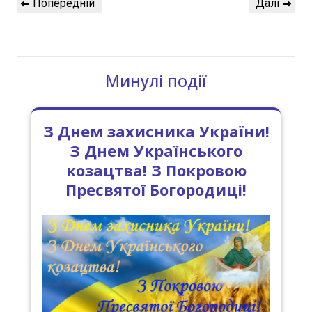
Попередній
Наступний
Попередній
Далі
записів
запис
запис
Минулі події
З Днем захисника України!
З Днем Українського
козацтва! З Покровою
Пресвятої Богородиці!