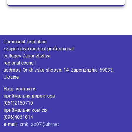
Communal institution
«Zaporizhya medical professional
college» Zaporizhzhya
regional council
аddress: Orikhivske shosse, 14, Zaporizhzhia, 69033,
Ukraine
Наші контакти:
приймальня директора
(061)2160710
приймальна комісія
(096)4061814
e-mail:
zmk_zp07@ukr.net