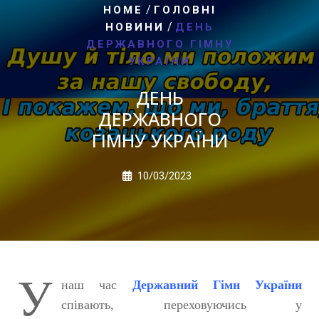
/
HOME
ГОЛОВНІ
/
НОВИНИ
ДЕНЬ
ДЕРЖАВНОГО ГІМНУ
УКРАЇНИ
ДЕНЬ
ДЕРЖАВНОГО
ГІМНУ УКРАЇНИ
10/03/2023
У
наш час
Державний Гімн України
співають, переховуючись у