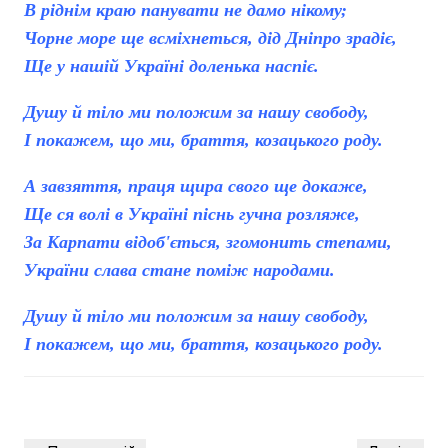
В ріднім краю панувати не дамо нікому;
Чорне море ще всміхнеться, дід Дніпро зрадіє,
Ще у нашій Україні доленька наспіє.
Душу й тіло ми положим за нашу свободу,
І покажем, що ми, браття, козацького роду.
А завзяття, праця щира свого ще докаже,
Ще ся волі в Україні піснь гучна розляже,
За Карпати відоб'ється, згомонить степами,
України слава стане поміж народами.
Душу й тіло ми положим за нашу свободу,
І покажем, що ми, браття, козацького роду.
Навігація