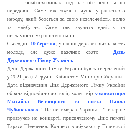
бомбосховищах, під час обстрілів та на
передовій. Саме так звучить душа українського
народу, який бореться за свою незалежність, волю
та майбутнє. Саме так звучить єдність та
незламність української нації.
Сьогодні,
10 березня
, у нашій державі відзначають
молоде, але дуже важливе свято –
День
Державного Гімну України.
День Державного Гімну України був затверджений
у 2021 році 7 грудня Кабінетом Міністрів України.
Дата відзначення Дня Державного Гімну України
обрана відповідно до події, коли твір
композитора
Михайла Вербицього та поета Павла
Чубинського
“Ще не вмерла України…” вперше
прозвучав на концерті, присвяченому Дню памяті
Тараса Шевченка. Концерт відбувався у Пшемислі