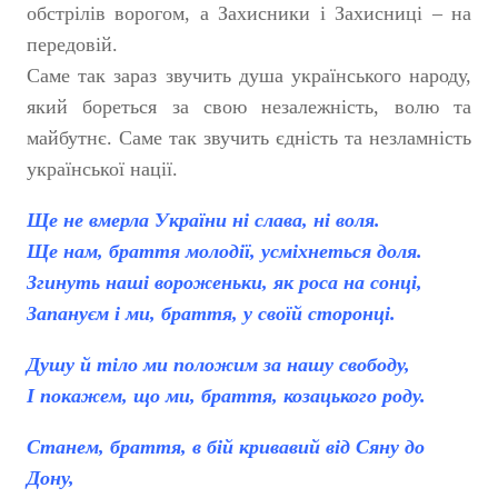
обстрілів ворогом, а Захисники і Захисниці – на
передовій.
Саме так зараз звучить душа українського народу,
який бореться за свою незалежність, волю та
майбутнє. Саме так звучить єдність та незламність
української нації.
Ще не вмерла України ні слава, ні воля.
Ще нам, браття молодії, усміхнеться доля.
Згинуть наші вороженьки, як роса на сонці,
Запануєм і ми, браття, у своїй сторонці.
Душу й тіло ми положим за нашу свободу,
І покажем, що ми, браття, козацького роду.
Станем, браття, в бій кривавий від Сяну до
Дону,