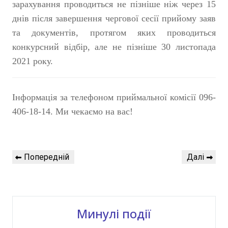
зарахування проводиться не пізніше ніж через 15
днів після завершення чергової сесії прийому заяв
та документів, протягом яких проводиться
конкурсний відбір, але не пізніше 30 листопада
2021 року.
Інформація за телефоном приймальної комісії 096-
406-18-14. Ми чекаємо на вас!
Навігація
Попередній
Наступний
Попередній
Далі
записів
запис
запис
Минулі події