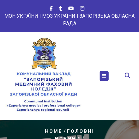
Перейти
до
МОН УКРАЇНИ
|
МОЗ УКРАЇНИ
|
ЗАПОРІЗЬКА ОБЛАСНА
вмісту
РАДА
/
HOME
ГОЛОВНІ
/
НОВИНИ