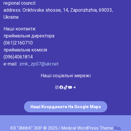
regional council
аddress: Orikhivske shosse, 14, Zaporizhzhia, 69033,
Ukraine
Наші контакти:
приймальня директора
(061)2160710
приймальна комісія
(096)4061814
e-mail:
zmk_zp07@ukr.net
Наші соціальні мережі
Instagram
Facebook
TikTok
YouTube
Telegram
Наші Координати На Google Maps
КЗ "ЗМФК" ЗОР © 2025 / Medical WordPress Theme
Від