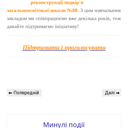
реконструкції подвір'я
загальноосвітньої школи №88
. З цим навчальним
закладом ми співпрацюємо вже декілька років, тож
давайте підтримаємо ініціативу!
Підтримати і проголосувати
Навігація
Попередній
Наступний
Попередній
Далі
записів
запис
запис
Минулі події