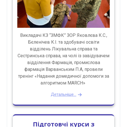
Викладачі КЗ “ЗМФК” ЗОР Яковлєва К.С.,
Бєленічев К.І. та здобувачі освіти
відділень Лікувальна справа та
Сестринська справа, на чолі із завідувачем
відділення Фармація, промислова
фармація Варванським П.А, провели
тренінг «Надання домедичної допомоги за
алгоритмом MARCH»
Детальніше...
Підготовчі курси з