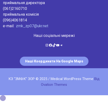
приймальня директора
(061)2160710
приймальна комісія
(096)4061814
e-mail:
zmk_zp07@ukr.net
Наші соціальні мережі
Instagram
Facebook
TikTok
YouTube
Telegram
Наші Координати На Google Maps
КЗ "ЗМФК" ЗОР © 2025 / Medical WordPress Theme
Від
Ovation Themes