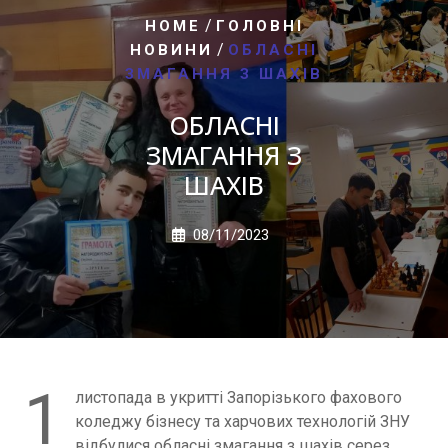
/
HOME
ГОЛОВНІ
/
НОВИНИ
ОБЛАСНІ
ЗМАГАННЯ З ШАХІВ
ОБЛАСНІ
ЗМАГАННЯ З
ШАХІВ
08/11/2023
1
листопада в укритті Запорізького фахового
коледжу бізнесу та харчових технологій ЗНУ
відбулися обласні змагання з шахів серез