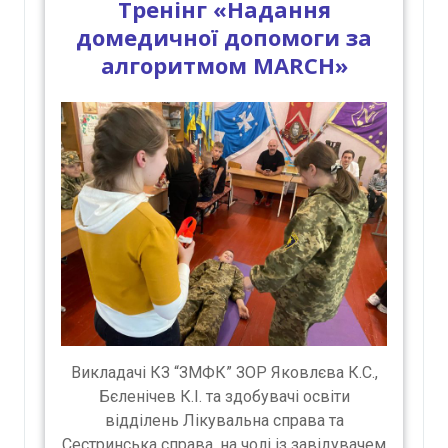
Тренінг «Надання
домедичної допомоги за
алгоритмом MARCH»
Викладачі КЗ “ЗМФК” ЗОР Яковлєва К.С.,
Бєленічев К.І. та здобувачі освіти
відділень Лікувальна справа та
Сестринська справа, на чолі із завідувачем