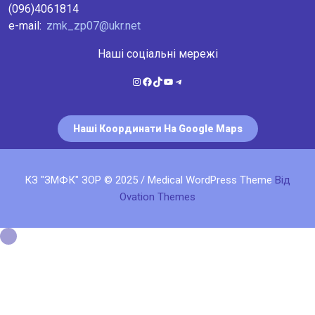
(096)4061814
e-mail:
zmk_zp07@ukr.net
Наші соціальні мережі
Instagram
Facebook
TikTok
YouTube
Telegram
Наші Координати На Google Maps
КЗ "ЗМФК" ЗОР © 2025 / Medical WordPress Theme
Від
Ovation Themes