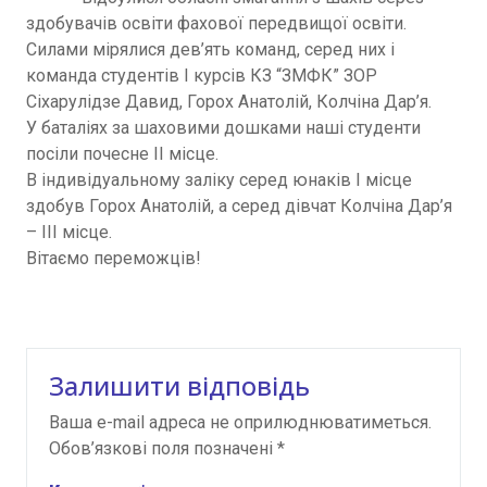
здобувачів освіти фахової передвищої освіти.
Силами мірялися дев’ять команд, серед них і
команда студентів І курсів КЗ “ЗМФК” ЗОР
Сіхарулідзе Давид, Горох Анатолій, Колчіна Дар’я.
У баталіях за шаховими дошками наші студенти
посіли почесне ІІ місце.
В індивідуальному заліку серед юнаків І місце
здобув Горох Анатолій, а серед дівчат Колчіна Дар’я
– ІІІ місце.
Вітаємо переможців!
Залишити відповідь
Ваша e-mail адреса не оприлюднюватиметься.
Обов’язкові поля позначені
*