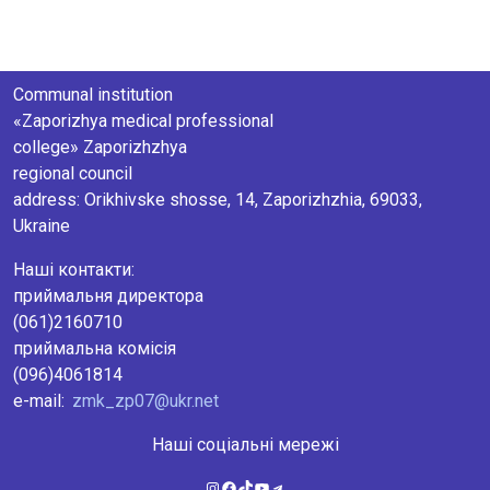
Communal institution
«Zaporizhya medical professional
college» Zaporizhzhya
regional council
аddress: Orikhivske shosse, 14, Zaporizhzhia, 69033,
Ukraine
Наші контакти:
приймальня директора
(061)2160710
приймальна комісія
(096)4061814
e-mail:
zmk_zp07@ukr.net
Наші соціальні мережі
Instagram
Facebook
TikTok
YouTube
Telegram