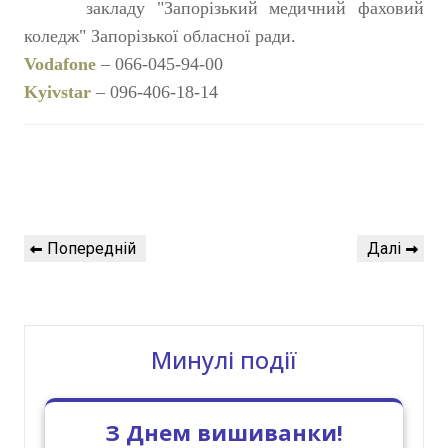
закладу "Запорізький медичний фаховий
коледж" Запорізької обласної ради.
Vodafone
– 066-045-94-00
Kyivstar
– 096-406-18-14
Навігація
Попередній
Наступний
Попередній
Далі
записів
запис
запис
Минулі події
З Днем вишиванки!