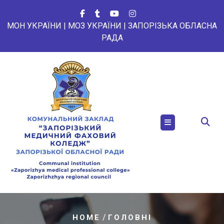
Перейти
до
МОН УКРАЇНИ
|
МОЗ УКРАЇНИ
|
ЗАПОРІЗЬКА ОБЛАСНА
вмісту
РАДА
/
HOME
ГОЛОВНІ