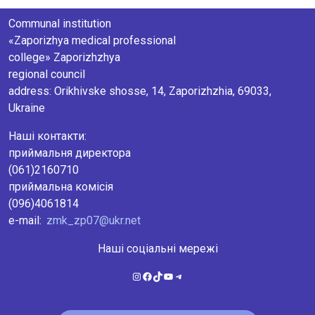
Communal institution
«Zaporizhya medical professional
college» Zaporizhzhya
regional council
аddress: Orikhivske shosse, 14, Zaporizhzhia, 69033,
Ukraine
Наші контакти:
приймальня директора
(061)2160710
приймальна комісія
(096)4061814
e-mail:
zmk_zp07@ukr.net
Наші соціальні мережі
Instagram
Facebook
TikTok
YouTube
Telegram