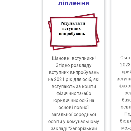
ліплення
Сьог
Шановні вступники!
2023
Згідно розкладу
прий
вступних випробувань
вступн
на 2021 рік для осіб, які
фахо
вступають за кошти
ос
фізичних та/або
баз
юридичних осіб на
освіт
основі повної
По
загальної середньої
бюдж
освіти у комунальному
можн
закладі "Запорізький