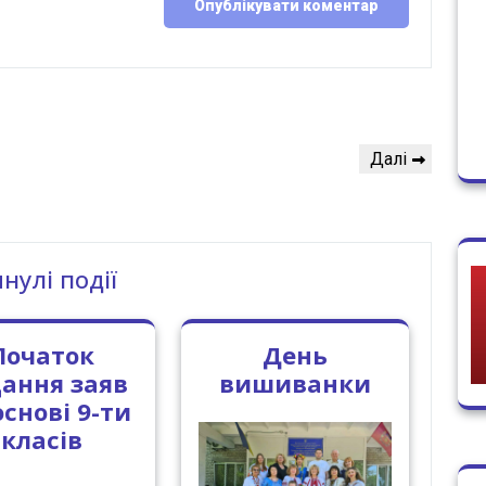
Наступний
Далі
запис
нулі події
Початок
День
ання заяв
вишиванки
основі 9-ти
класів