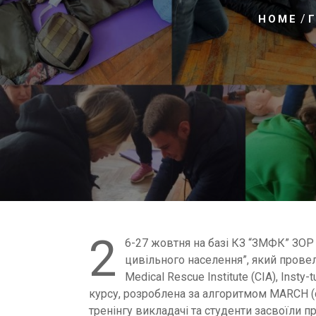
/
HOME
2
6-27 жовтня на базі КЗ “ЗМФК” ЗОР
цивільного населення”, який провела
Medical Rescue Institute (CIA), Inst
курсу, розроблена за алгоритмом MARCH (ск
тренінгу викладачі та студенти засвоїли п