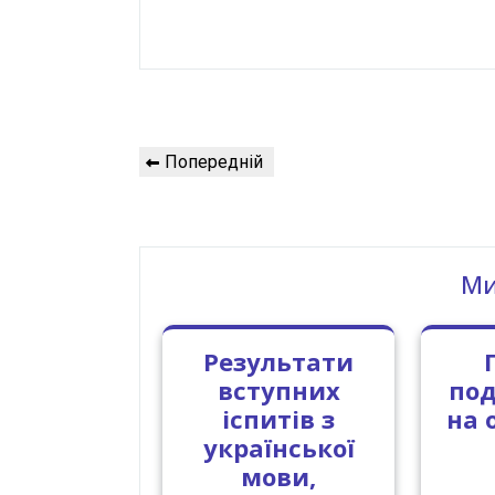
Навігація
Попередній
Попередній
записів
запис
Ми
Результати
вступних
под
іспитів з
на 
української
мови,