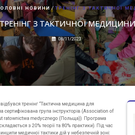
/
ГОЛОВНІ НОВИНИ
ТРЕНІНГ З ТАКТИЧНОЇ М
ТРЕНІНГ З ТАКТИЧНОЇ МЕДИЦИН
08/11/2023
 відбувся тренінг “Тактична медицина для
 сертифікована група інструкторів (Association of
y-tut ratownictwa medycznego (Польща)). Програма
ладається з 20% теорії та 80% практики). Під час
ринципи медичної тактики дій у небезпечній зоні: