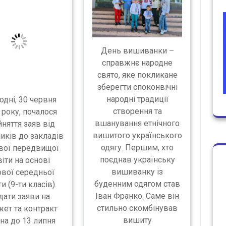
День вишиванки –
справжнє народне
свято, яке покликане
зберегти споконвічні
народні традиції
одні, 30 червня
створення та
 року, почалося
вшанування етнічного
няття заяв від
вишитого українського
иків до закладів
одягу. Першим, хто
вої передвищої
поєднав українську
віти на основі
вишиванку із
ової середньої
буденним одягом став
и (9-ти класів).
Іван Франко. Саме він
дати заяви на
стильно скомбінував
ет та контракт
вишиту
а до 13 липня