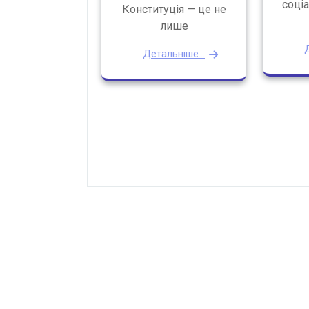
соці
Конституція — це не
лише
Д
Детальніше...