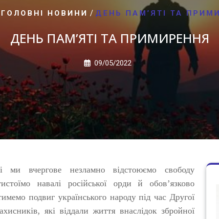
/
/
ГОЛОВНІ НОВИНИ
ДЕНЬ ПАМ’ЯТІ ТА ПРИМ
ДЕНЬ ПАМ’ЯТІ ТА ПРИМИРЕННЯ
09/05/2022
ні ми вчергове незламно відстоюємо свободу
тистоїмо навалі російської орди й обов’язково
мемо подвиг українського народу під час Другої
ахисників, які віддали життя внаслідок збройної