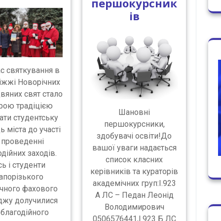
першокурсник
ів
ас святкування в
іжжі Новорічних
двяних свят стало
рою традіцією
Шановні
ати студентську
першокурсники,
 міста до участі
здобувачі освіти!До
 проведенні
вашої уваги надається
дійних заходів.
список класних
ь і студенти
керівників та кураторів
апорізького
академічних груп:І.923
чного фахового
А ЛС – Педан Леонід
джу долучилися
Володимирович
 благодійного
0506576441,І.923 Б ЛС