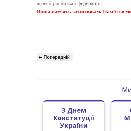
агресії російської федерації.
Вічна пам’ять захисникам.
Пам’ятаємо
Навігація
Попередній
Попередній
записів
запис
Ми
З Днем
Конституції
М
України