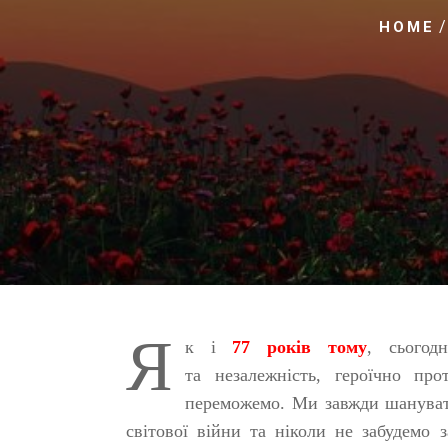
HOME
Я
к і
77 років тому
, сьогод
та незалежність, героїчно про
переможемо.
Ми завжди шанувати
світової війни та ніколи не забудемо з