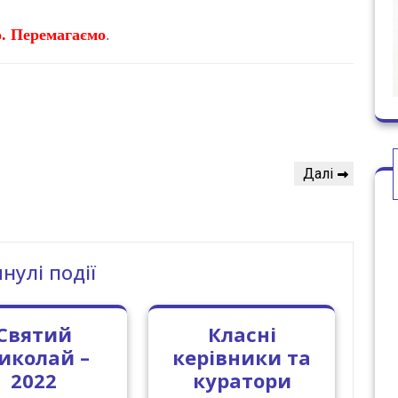
. Перемагаємо
.
Наступний
Далі
запис
нулі події
Святий
Класні
иколай –
керівники та
2022
куратори