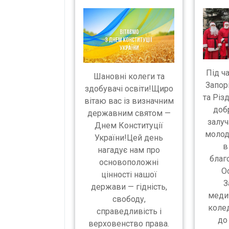
Під ч
Шановні колеги та
Запор
здобувачі освіти!Щиро
та Різ
вітаю вас із визначним
доб
державним святом —
залуч
Днем Конституції
молодь
України!Цей день
в
нагадує нам про
благо
основоположні
Ос
цінності нашої
З
держави — гідність,
меди
свободу,
коле
справедливість і
до
верховенство права.