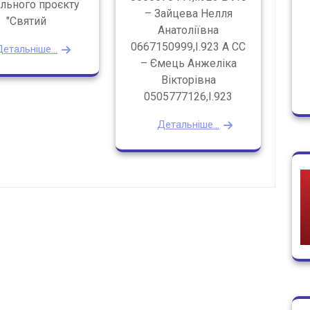
ального проєкту
– Зайцева Нелля
"Святий
Анатоліївна
0667150999,І.923 А СС
етальніше...
– Ємець Анжеліка
Вікторівна
0505777126,І.923
Детальніше...