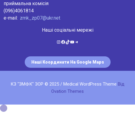
приймальна комісія
(096)4061814
e-mail:
zmk_zp07@ukr.net
Наші соціальні мережі
Instagram
Facebook
TikTok
YouTube
Telegram
Наші Координати На Google Maps
КЗ "ЗМФК" ЗОР © 2025 / Medical WordPress Theme
Від
Ovation Themes