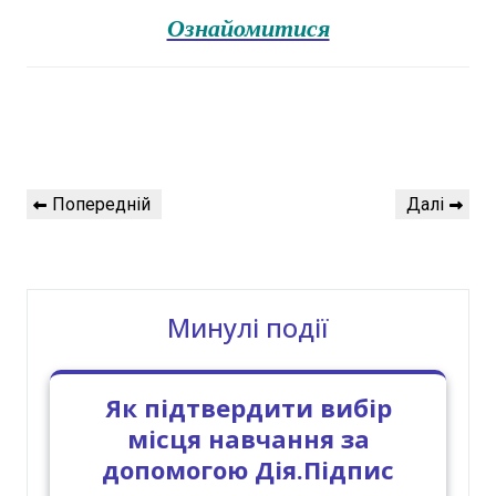
Ознайомитися
Навігація
Попередній
Наступний
Попередній
Далі
записів
запис
запис
Минулі події
Як підтвердити вибір
місця навчання за
допомогою Дія.Підпис