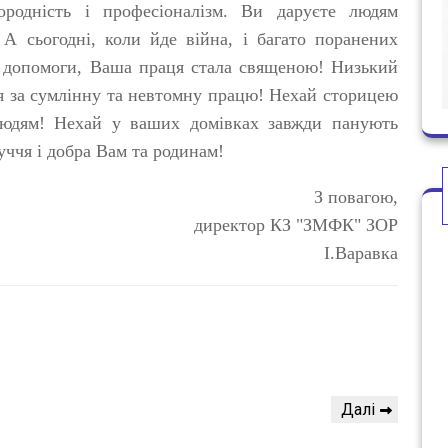
городність і професіоналізм. Ви даруєте людям
 А сьогодні, коли йде війна, і багато поранених
 допомоги, Ваша праця стала священою! Низький
я за сумлінну та невтомну працю! Нехай сторицею
 людям! Нехай у ваших домівках завжди панують
уччя і добра Вам та родинам!
З повагою,
директор КЗ "ЗМФК" ЗОР
І.Варавка
Наступний
Далі
запис