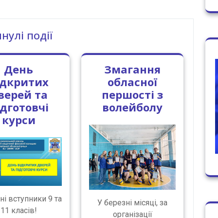
нулі події
День
Змагання
ідкритих
обласної
верей та
першості з
ідготовчі
волейболу
курси
і вступники 9 та
У березні місяці, за
11 класів!
організації