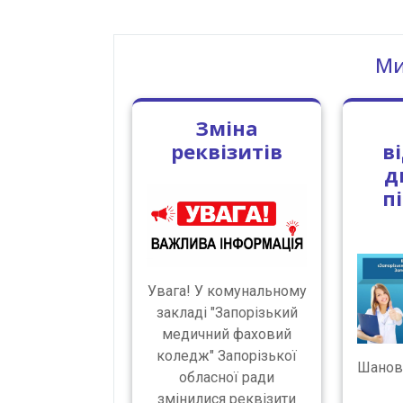
Ми
Зміна
реквізитів
в
д
п
Увага! У комунальному
закладі "Запорізький
медичний фаховий
коледж" Запорізької
Шановн
обласної ради
змінилися реквізити