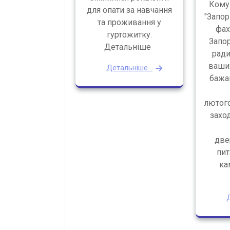
Кому
для опати за навчання
"Запо
та проживання у
фах
гуртожитку.
Запор
Детальніше
ради
ваших
Детальніше...
бажа
лютого
заход
две
пит
ка
Д