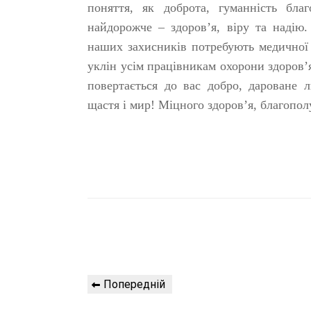
поняття, як доброта, гуманність бла
найдорожче – здоров’я, віру та надію.
наших захисників потребують медичної
уклін усім працівникам охорони здоров’
повертається до вас добро, дароване
щастя і мир! Міцного здоров’я, благопол
Навігація
Попередній
Попередній
записів
запис