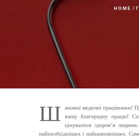
/
HOME
Ш
ановні медичні працівники! П
вашу благородну працю! Спо
цінувалося здоров’я людини
найнеобхідніших і найшановніших. Саме 