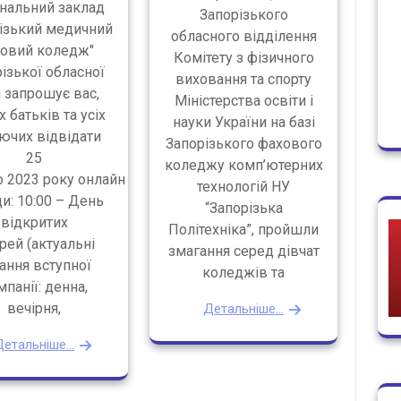
нальний заклад
Запорізького
різький медичний
обласного відділення
овий коледж"
Комітету з фізичного
ізької обласної
виховання та спорту
 запрошує вас,
Міністерства освіти і
 батьків та усіх
науки України на базі
ючих відвідати
Запорізького фахового
25
коледжу комп’ютерних
 2023 року онлайн
технологій НУ
и: 10:00 – День
“Запорізька
відкритих
Політехніка”, пройшли
рей (актуальні
змагання серед дівчат
ання вступної
коледжів та
мпанії: денна,
вечірня,
Детальніше...
етальніше...