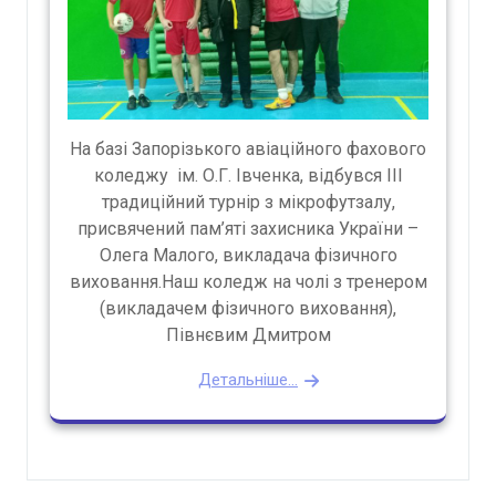
На базі Запорізького авіаційного фахового
коледжу ім. О.Г. Івченка, відбувся ІІІ
традиційний турнір з мікрофутзалу,
присвячений пам’яті захисника України –
Олега Малого, викладача фізичного
виховання.Наш коледж на чолі з тренером
(викладачем фізичного виховання),
Півнєвим Дмитром
Детальніше...