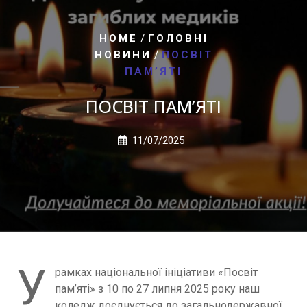
/
HOME
ГОЛОВНІ
/
НОВИНИ
ПОСВІТ
ПАМ’ЯТІ
ПОСВІТ ПАМ’ЯТІ
11/07/2025
У
рамках національної ініціативи «Посвіт
пам’яті» з 10 по 27 липня 2025 року наш
коледж доєднується до загальнодержавної