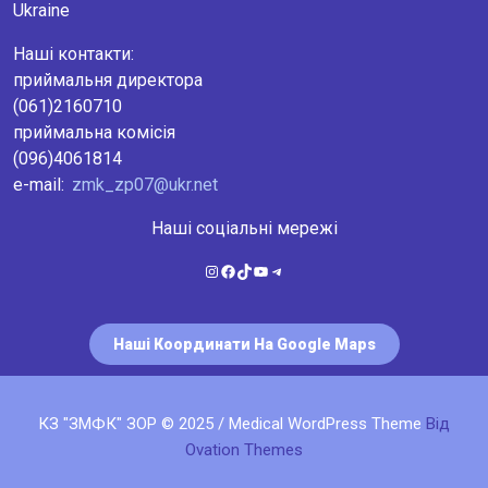
Ukraine
Наші контакти:
приймальня директора
(061)2160710
приймальна комісія
(096)4061814
e-mail:
zmk_zp07@ukr.net
Наші соціальні мережі
Instagram
Facebook
TikTok
YouTube
Telegram
Наші Координати На Google Maps
КЗ "ЗМФК" ЗОР © 2025 / Medical WordPress Theme
Від
Ovation Themes