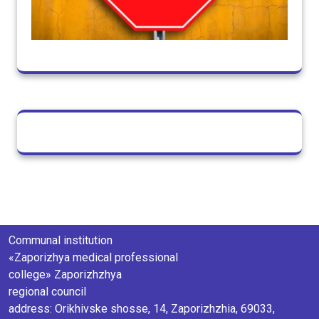
Communal institution
«Zaporizhya medical professional
college» Zaporizhzhya
regional council
аddress: Orikhivske shosse, 14, Zaporizhzhia, 69033,