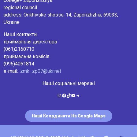
college» Zaporizhzhya
regional council
аddress: Orikhivske shosse, 14, Zaporizhzhia, 69033,
Ukraine
Наші контакти:
приймальня директора
(061)2160710
приймальна комісія
(096)4061814
e-mail:
zmk_zp07@ukr.net
Наші соціальні мережі
Instagram
Facebook
TikTok
YouTube
Telegram
Наші Координати На Google Maps