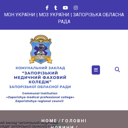
Перейти
до
МОН УКРАЇНИ
|
МОЗ УКРАЇНИ
|
ЗАПОРІЗЬКА ОБЛАСНА
вмісту
РАДА
/
HOME
ГОЛОВНІ
/
НОВИНИ