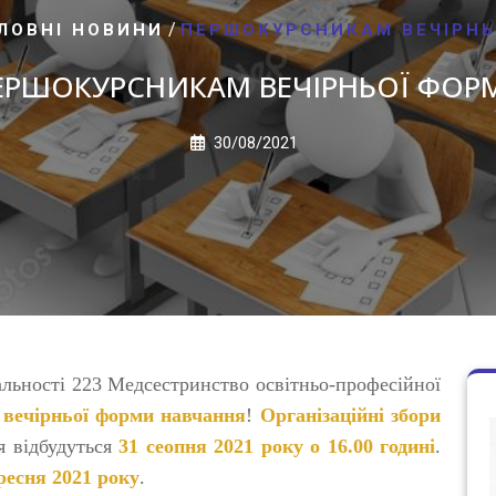
/
ЛОВНІ НОВИНИ
ПЕРШОКУРСНИКАМ ВЕЧІРНЬ
ЕРШОКУРСНИКАМ ВЕЧІРНЬОЇ ФОР
30/08/2021
іальності 223 Медсестринство освітньо-професійної
а
вечірньої форми навчання
!
Організаційні збори
ня відбудуться
31 сеопня 2021 року о 16.00 годині
.
ресня 2021 року
.