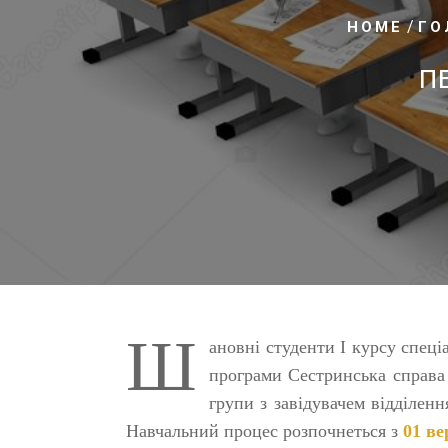
/
HOME
ГО
П
Ш
ановні студенти І курсу спец
програми Сестринська справ
групи з завідувачем відділен
Навчальний процес розпочнеться з
01 ве