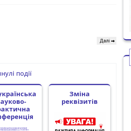
Наступний
Далі
запис
нулі події
українська
Зміна
ауково-
реквізитів
рактична
нференція