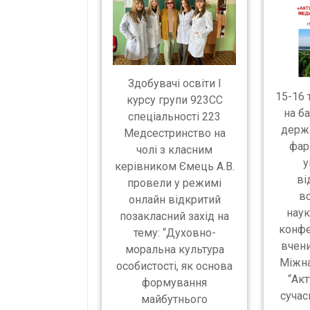
Здобувачі освіти І
15-16 
курсу групи 923СС
на ба
спеціальності 223
держ
Медсестринство на
фар
чолі з класним
у
керівником Ємець А.В.
ві
провели у режимі
в
онлайн відкритий
наук
позакласний захід на
конфе
тему: “Духовно-
вчени
моральна культура
Міжн
особистості, як основа
“Акт
формування
сучас
майбутнього