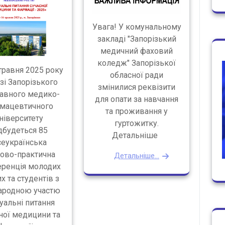
Увага! У комунальному
закладі "Запорізький
медичний фаховий
коледж" Запорізької
травня 2025 року
обласної ради
зі Запорізького
змінилися реквізити
авного медико-
для опати за навчання
мацевтичного
та проживання у
ніверситету
гуртожитку.
дбудеться 85
Детальніше
сеукраїнська
ово-практична
Детальніше...
ренція молодих
х та студентів з
ародною участю
уальні питання
ної медицини та