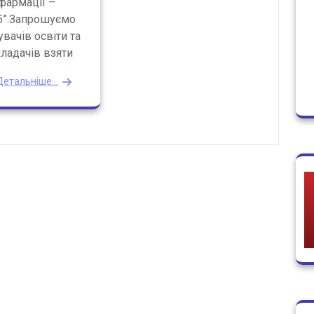
фармації –
5”.Запрошуємо
вачів освіти та
ладачів взяти
етальніше...