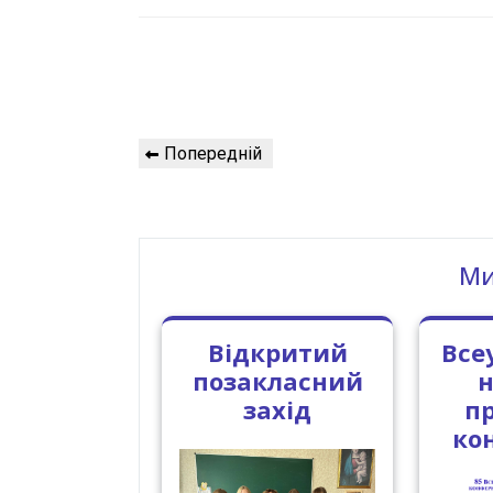
Навігація
Попередній
Попередній
записів
запис
Ми
Відкритий
Все
позакласний
н
захід
п
ко