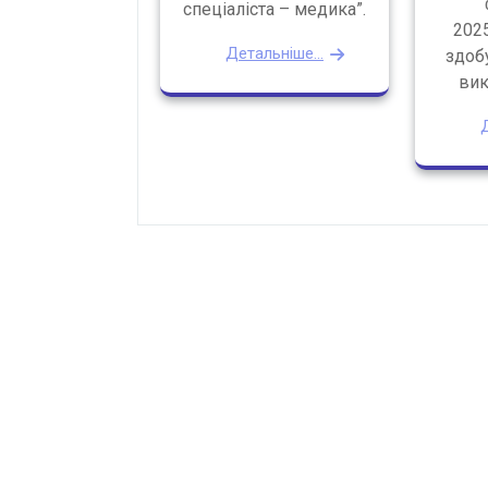
спеціаліста – медика”.
202
Детальніше...
здобу
вик
Д